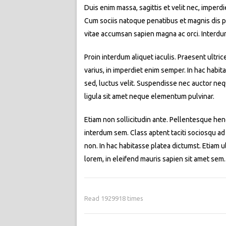
Duis enim massa, sagittis et velit nec, imperd
Cum sociis natoque penatibus et magnis dis par
vitae accumsan sapien magna ac orci. Interdu
Proin interdum aliquet iaculis. Praesent ultric
varius, in imperdiet enim semper. In hac habit
sed, luctus velit. Suspendisse nec auctor neq
ligula sit amet neque elementum pulvinar.
Etiam non sollicitudin ante. Pellentesque hend
interdum sem. Class aptent taciti sociosqu ad
non. In hac habitasse platea dictumst. Etiam ult
lorem, in eleifend mauris sapien sit amet se
Read 1929918 times