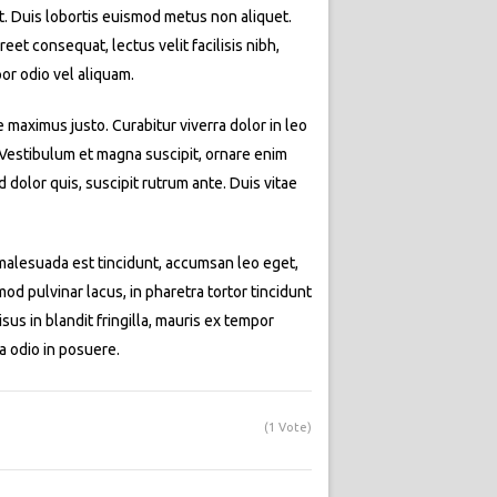
at. Duis lobortis euismod metus non aliquet.
eet consequat, lectus velit facilisis nibh,
or odio vel aliquam.
e maximus justo. Curabitur viverra dolor in leo
. Vestibulum et magna suscipit, ornare enim
dolor quis, suscipit rutrum ante. Duis vitae
t malesuada est tincidunt, accumsan leo eget,
d pulvinar lacus, in pharetra tortor tincidunt
isus in blandit fringilla, mauris ex tempor
a odio in posuere.
(1 Vote)