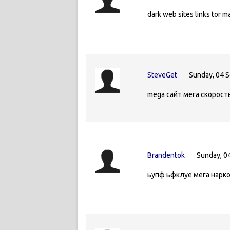
dark web sites links tor m
SteveGet
Sunday, 04 
mega сайт мега скорост
Brandentok
Sunday, 0
ьупф ьфклуе мега нарк