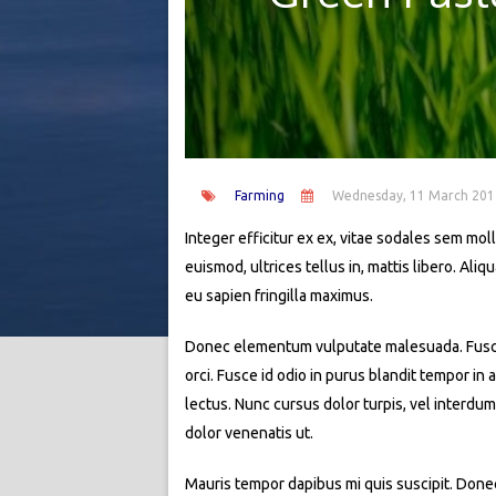
Farming
Wednesday, 11 March 201
Integer efficitur ex ex, vitae sodales sem molli
euismod, ultrices tellus in, mattis libero. Al
eu sapien fringilla maximus.
Donec elementum vulputate malesuada. Fusce si
orci. Fusce id odio in purus blandit tempor in
lectus. Nunc cursus dolor turpis, vel interdum
dolor venenatis ut.
Mauris tempor dapibus mi quis suscipit. Donec 