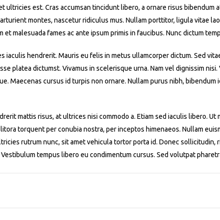
iet ultricies est. Cras accumsan tincidunt libero, a ornare risus bibendum 
turient montes, nascetur ridiculus mus. Nullam porttitor, ligula vitae laor
m et malesuada fames ac ante ipsum primis in faucibus. Nunc dictum temp
es iaculis hendrerit. Mauris eu felis in metus ullamcorper dictum. Sed vita
asse platea dictumst. Vivamus in scelerisque urna. Nam vel dignissim nisi
ue. Maecenas cursus id turpis non ornare. Nullam purus nibh, bibendum id 
rerit mattis risus, at ultrices nisi commodo a. Etiam sed iaculis libero. U
 litora torquent per conubia nostra, per inceptos himenaeos. Nullam euismo
ricies rutrum nunc, sit amet vehicula tortor porta id. Donec sollicitudin, r
m. Vestibulum tempus libero eu condimentum cursus. Sed volutpat pharetr
1
2
3
4
5