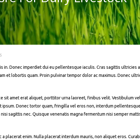
5
s in. Donec imperdiet dui eu pellentesque iaculis. Cras sagittis ultricies a
iquam et lobortis quam. Proin pulvinar tempor dolor ac maximus. Donec ult
t amet erat aliquet, porttitor urna laoreet, finibus velit. Vestibulum ve
 at ipsum. Donec tortor quam, fringilla vel eros non, interdum pellentesqu
 nisi sagittis nec. Quisque venenatis magna fermentum nisi semper mattis. 
a placerat enim. Nulla placerat interdum mauris, non aliquet eros. Curabit