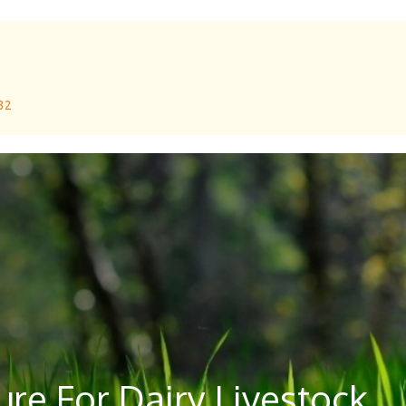
 32
re For Dairy Livestock