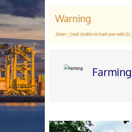
Warning
JUser: :_load: Unable to load user with ID:
Farmin