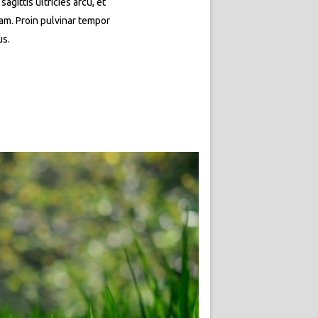
agittis ultricies arcu, et
quam. Proin pulvinar tempor
us.