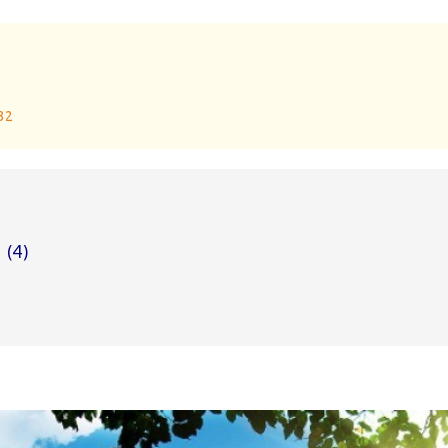
 32
g
(4)