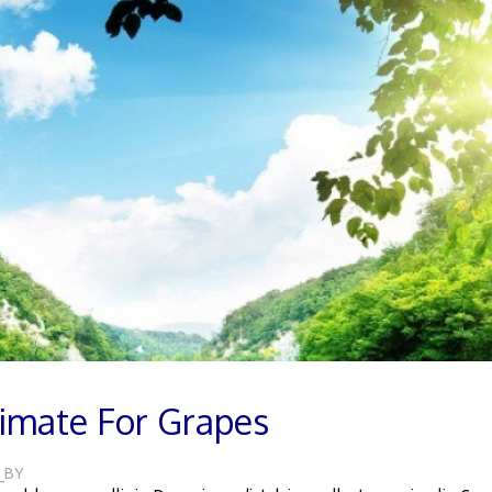
limate For Grapes
_BY