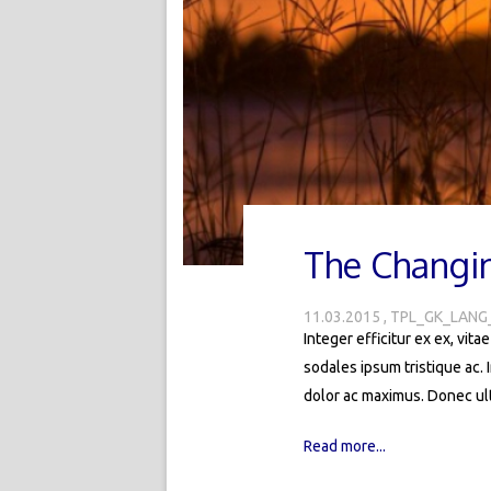
The Changin
11.03.2015
TPL_GK_LANG
Integer efficitur ex ex, vita
sodales ipsum tristique ac. 
dolor ac maximus. Donec ult
Read more...