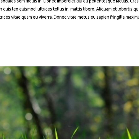
e sodales sem mollis in. Donec imperdiet dui eu pellentesque iaculis. Cras s
In quis leo euismod, ultrices tellus in, mattis libero. Aliquam et lobortis 
rices vitae quam eu viverra. Donec vitae metus eu sapien fringilla maxim