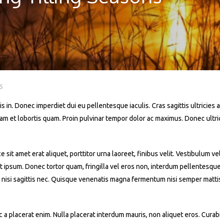
5
s in. Donec imperdiet dui eu pellentesque iaculis. Cras sagittis ultricies a
iquam et lobortis quam. Proin pulvinar tempor dolor ac maximus. Donec ult
t amet erat aliquet, porttitor urna laoreet, finibus velit. Vestibulum ve
 at ipsum. Donec tortor quam, fringilla vel eros non, interdum pellentesqu
 nisi sagittis nec. Quisque venenatis magna fermentum nisi semper mattis. 
a placerat enim. Nulla placerat interdum mauris, non aliquet eros. Curabit