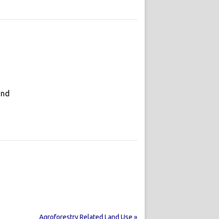
and
Agroforestry Related Land Use »