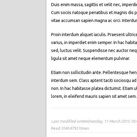
Duis enim massa, sagittis et velit nec, imperd
Cum sociis natoque penatibus et magnis dis par
vitae accumsan sapien magna ac orci. Interdu
Proin interdum aliquet iaculis. Praesent ultric
varius, in imperdiet enim semper. In hac habit
sed, luctus velit. Suspendisse nec auctor neq
ligula sit amet neque elementum pulvinar.
Etiam non sollicitudin ante. Pellentesque hend
interdum sem. Class aptent taciti sociosqu ad
non. In hac habitasse platea dictumst. Etiam ult
lorem, in eleifend mauris sapien sit amet se
Last modified onWednesday, 11 March 2015 10:
Read 20454792 times