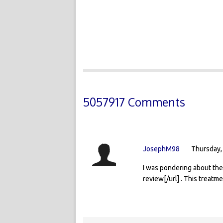
5057917 Comments
JosephM98
Thursday,
I was pondering about the
review[/url] . This treatm