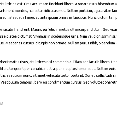
iet ultricies est. Cras accumsan tincidunt libero, a ornare risus bibendum 
turient montes, nascetur ridiculus mus. Nullam porttitor, ligula vitae laor
m et malesuada fames ac ante ipsum primis in faucibus. Nunc dictum temp
es iaculis hendrerit. Mauris eu felis in metus ullamcorper dictum. Sed vita
asse platea dictumst. Vivamus in scelerisque urna. Nam vel dignissim nisi
ue. Maecenas cursus id turpis non ornare. Nullam purus nibh, bibendum id 
rerit mattis risus, at ultrices nisi commodo a. Etiam sed iaculis libero. U
 litora torquent per conubia nostra, per inceptos himenaeos. Nullam euismo
ricies rutrum nunc, sit amet vehicula tortor porta id. Donec sollicitudin, r
m. Vestibulum tempus libero eu condimentum cursus. Sed volutpat pharetr
1
2
3
4
5
48