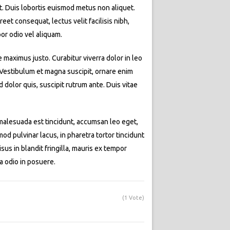
at. Duis lobortis euismod metus non aliquet.
eet consequat, lectus velit facilisis nibh,
or odio vel aliquam.
e maximus justo. Curabitur viverra dolor in leo
. Vestibulum et magna suscipit, ornare enim
dolor quis, suscipit rutrum ante. Duis vitae
t malesuada est tincidunt, accumsan leo eget,
d pulvinar lacus, in pharetra tortor tincidunt
isus in blandit fringilla, mauris ex tempor
a odio in posuere.
(1 Vote)