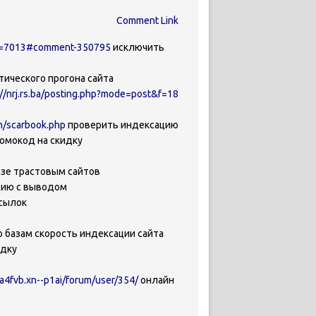
Comment Link
ge=7013#comment-350795
исключить
ического прогона сайта
://nrj.rs.ba/posting.php?mode=post&f=18
h/scarbook.php
проверить индексацию
омокод на скидку
азе трастовым сайтов
цию с выводом
ссылок
о базам скорость индексации сайта
идку
1a4fvb.xn--p1ai/forum/user/354/
онлайн