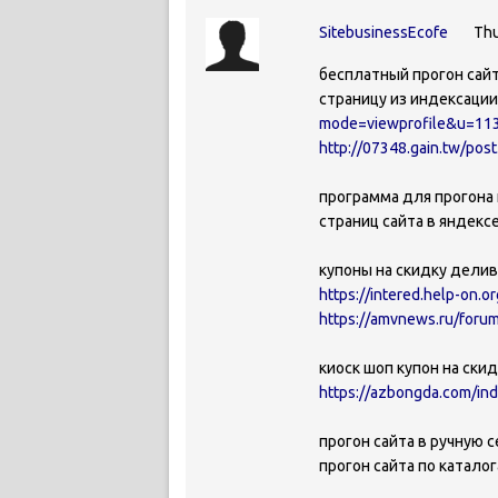
SitebusinessEcofe
Thu
бесплатный прогон сайт
страницу из индексаци
mode=viewprofile&u=11
http://07348.gain.tw/po
программа для прогона 
страниц сайта в яндекс
купоны на скидку дели
https://intered.help-on.
https://amvnews.ru/foru
киоск шоп купон на ски
https://azbongda.com/in
прогон сайта в ручную с
прогон сайта по катало