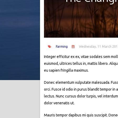
Farming
Wednesday, 11 March 201
Integer efficitur ex ex, vitae sodales sem molli
euismod, ultrices tellus in, mattis libero. Al
eu sapien fringilla maximus.
Donec elementum vulputate malesuada. Fusce si
orci. Fusce id odio in purus blandit tempor in
lectus. Nunc cursus dolor turpis, vel interdum
dolor venenatis ut.
Mauris tempor dapibus mi quis suscipit. Donec 