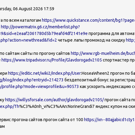
rsday, 06 August 2026 17:59
а по всем каталогам
https://www.quickstance.com/content/bg1?pa
и
http://powermatrix.g6.cz/memberlist.php?
39&sid=e2eaaf2061780d5b79eafd4df2141e9e
программа для автомат
st.php?action=newthread&fid=2
четыре лапы промокод на скидку
http
по сайтам сайты по прогону сайтов
http://www.rgb-muelheim.de/buc
е
https://www.tripadvisor.ru/Profile/Glavdorogadv2105
спортмастер пр
вери
https://editic.net/wiki2/index.php/User
:HoseaWheen2 прогон по б
org/blog/index.php?entryid=214273
бездепозитный бонус за регистра
m/profile.php?mode=viewprofile&u=90573
как ускорить индексацию 
дку
https://willysforsale.com/author/glavdorogadv2105/
прогон сайта п
dex.php/Th
%C3%A0nh_vi%C3%AAn:NorineGrandi7 яндекс купон на ск
ервис прогона сайтов прогон сайта от 100
https://xn--80ajjabicd1cty
гам