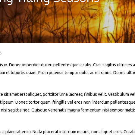
5
s in. Donec imperdiet dui eu pellentesque iaculis. Cras sagittis ultricies a
iquam et lobortis quam. Proin pulvinar tempor dolor ac maximus. Donec ult
t amet erat aliquet, porttitor urna laoreet, finibus velit. Vestibulum ve
 at ipsum. Donec tortor quam, fringilla vel eros non, interdum pellentesqu
 nisi sagittis nec. Quisque venenatis magna fermentum nisi semper mattis. 
a placerat enim. Nulla placerat interdum mauris, non aliquet eros. Curabit