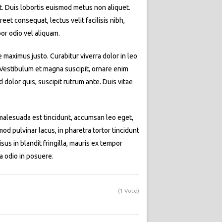
at. Duis lobortis euismod metus non aliquet.
eet consequat, lectus velit facilisis nibh,
or odio vel aliquam.
e maximus justo. Curabitur viverra dolor in leo
. Vestibulum et magna suscipit, ornare enim
dolor quis, suscipit rutrum ante. Duis vitae
t malesuada est tincidunt, accumsan leo eget,
d pulvinar lacus, in pharetra tortor tincidunt
isus in blandit fringilla, mauris ex tempor
a odio in posuere.
(1 Vote)