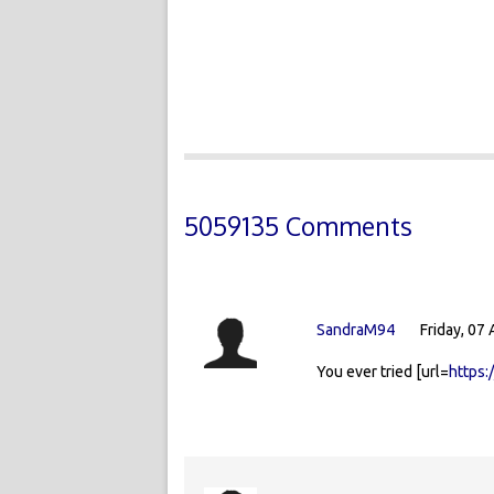
5059135 Comments
SandraM94
Friday, 07
You ever tried [url=
https: