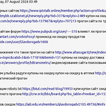
day, 07 August 2026 03:49
ирных сайтов
https://www.iptvtalk.online/member.php?action=profile&
tmybb.szablonet.pl/newreply.php?tid=337&replyto=2489
купон на ски
o.com.br/newreply.php?tid=137967&replyto=707213
прогон сайта по т
сайтам форум
https://www.pubpub.org/user/----510
влияют ли прогон
antart.com/srodvizhssyl
промокод на скидку продуктов
ide.com/user/Glavdorogadv1606
ижения что такое прогон на сайте
http://www.altasugar.it/new/index
w=topic&catid=3&id=171816&Itemid=151
купоны на скидку доставка
.in/answers/profile/tdtransmetru/
индексирование сайта поисковым
ям улыбка радуги купоны на скидку купон на скидку в аптеке
http://
атический прогон
ции robots txt
https://biiut.com/read-blog/19953
купи купон сайт ски
тного прогона
http://crw.or.kr/bbs/board.php?bo_table=free&wr_id=1
нов скидок
https://aiti.edu.vn/members/glavdorogadv2105.49736/#info