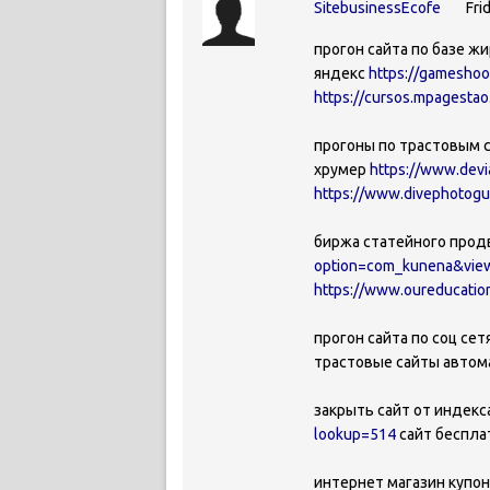
SitebusinessEcofe
Fri
прогон сайта по базе ж
яндекс
https://gameshoo
https://cursos.mpagesta
прогоны по трастовым 
хрумер
https://www.devi
https://www.divephotogu
биржа статейного продв
option=com_kunena&vie
https://www.oureducation
прогон сайта по соц сет
трастовые сайты автом
закрыть сайт от индекса
lookup=514
сайт беспла
интернет магазин купо