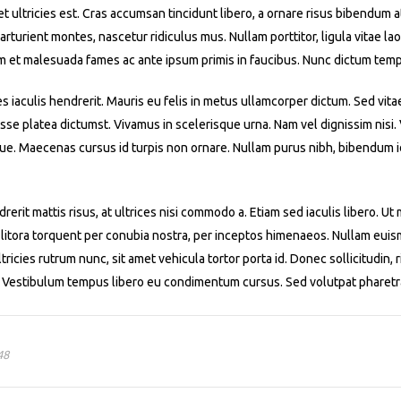
iet ultricies est. Cras accumsan tincidunt libero, a ornare risus bibendum 
turient montes, nascetur ridiculus mus. Nullam porttitor, ligula vitae laor
m et malesuada fames ac ante ipsum primis in faucibus. Nunc dictum temp
es iaculis hendrerit. Mauris eu felis in metus ullamcorper dictum. Sed vita
asse platea dictumst. Vivamus in scelerisque urna. Nam vel dignissim nisi
ue. Maecenas cursus id turpis non ornare. Nullam purus nibh, bibendum id 
rerit mattis risus, at ultrices nisi commodo a. Etiam sed iaculis libero. U
 litora torquent per conubia nostra, per inceptos himenaeos. Nullam euismo
ricies rutrum nunc, sit amet vehicula tortor porta id. Donec sollicitudin, r
m. Vestibulum tempus libero eu condimentum cursus. Sed volutpat pharetr
1
2
3
4
5
48