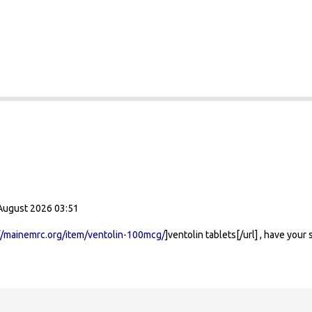
 August 2026 03:51
//mainemrc.org/item/ventolin-100mcg/
]ventolin tablets[/url] , have you