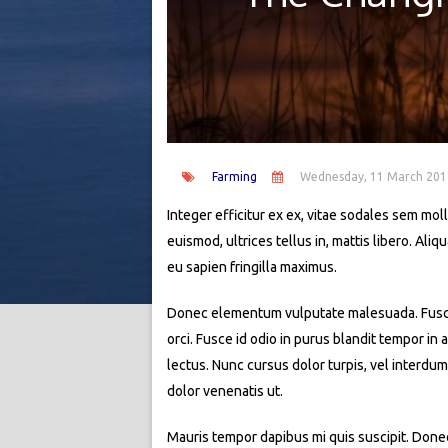
Farming
Wednesday, 11 March 201
Integer efficitur ex ex, vitae sodales sem molli
euismod, ultrices tellus in, mattis libero. Al
eu sapien fringilla maximus.
Donec elementum vulputate malesuada. Fusce si
orci. Fusce id odio in purus blandit tempor in
lectus. Nunc cursus dolor turpis, vel interdum
dolor venenatis ut.
Mauris tempor dapibus mi quis suscipit. Donec 