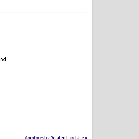
and
Agroforestry Related Land Use »