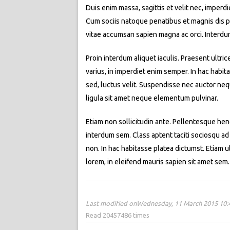
Duis enim massa, sagittis et velit nec, imperd
Cum sociis natoque penatibus et magnis dis par
vitae accumsan sapien magna ac orci. Interdu
Proin interdum aliquet iaculis. Praesent ultric
varius, in imperdiet enim semper. In hac habit
sed, luctus velit. Suspendisse nec auctor neq
ligula sit amet neque elementum pulvinar.
Etiam non sollicitudin ante. Pellentesque hend
interdum sem. Class aptent taciti sociosqu ad
non. In hac habitasse platea dictumst. Etiam ult
lorem, in eleifend mauris sapien sit amet se
Last modified onWednesday, 11 March 2015 10:
Read 20457486 times