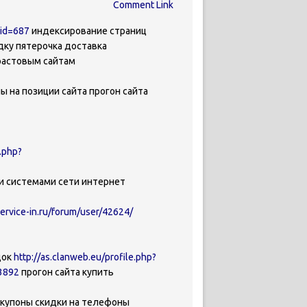
Comment Link
uid=687
индексирование страниц
дку пятерочка доставка
растовым сайтам
ы на позиции сайта прогон сайта
.php?
и системами сети интернет
service-in.ru/forum/user/42624/
док
http://as.clanweb.eu/profile.php?
53892
прогон сайта купить
купоны скидки на телефоны