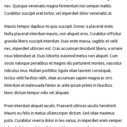
nec. Quisque venenatis magna fermentum nisi semper mattis.
Curabitur suscipit erat tortor, vel imperdiet dolor venenatis ut.
Mauris tempor dapibus mi quis suscipit. Donec a placerat enim.
Nulla placerat interdum mauris, non aliquet eros. Curabitur efficitur
gravida libero suscipit interdum. Duis enim massa, sagittis et velit
nec, imperdiet ultricies est. Cras accumsan tincidunt libero, a ornare
risus bibendum at. Duis lobortis euismod metus non aliquet. Cum
sociis natoque penatibus et magnis dis parturient montes, nascetur
ridiculus mus. Nullam porttitor, ligula vitae laoreet consequat,
lectus velit facilisis nibh, vitae accumsan sapien magna ac orci.
Interdum et malesuada fames ac ante ipsum primis in faucibus.
Nunc dictum tempor odio vel aliquam.
Proin interdum aliquet iaculis. Praesent ultrices iaculis hendrerit.
Mauris eu felis in metus ullamcorper dictum. Sed vitae maximus
justo. Curabitur viverra dolor in leo varius, in imperdiet enim semper.