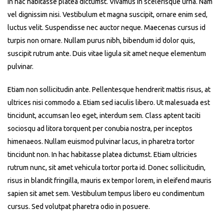
In hac habitasse platea dictumst. Vivamus in scelerisque urna. Nam
vel dignissim nisi. Vestibulum et magna suscipit, ornare enim sed,
luctus velit. Suspendisse nec auctor neque. Maecenas cursus id
turpis non ornare. Nullam purus nibh, bibendum id dolor quis,
suscipit rutrum ante. Duis vitae ligula sit amet neque elementum
pulvinar.
Etiam non sollicitudin ante. Pellentesque hendrerit mattis risus, at
ultrices nisi commodo a. Etiam sed iaculis libero. Ut malesuada est
tincidunt, accumsan leo eget, interdum sem. Class aptent taciti
sociosqu ad litora torquent per conubia nostra, per inceptos
himenaeos. Nullam euismod pulvinar lacus, in pharetra tortor
tincidunt non. In hac habitasse platea dictumst. Etiam ultricies
rutrum nunc, sit amet vehicula tortor porta id. Donec sollicitudin,
risus in blandit fringilla, mauris ex tempor lorem, in eleifend mauris
sapien sit amet sem. Vestibulum tempus libero eu condimentum
cursus. Sed volutpat pharetra odio in posuere.