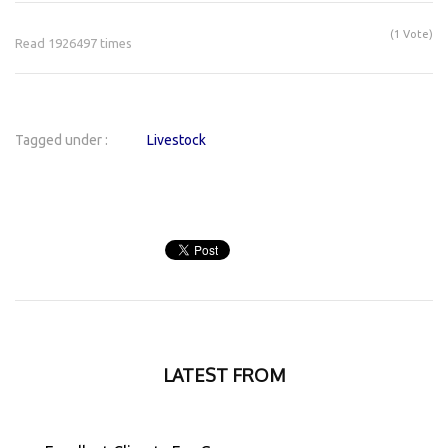
(1 Vote)
Read 1926497 times
Tagged under :
Livestock
LATEST FROM