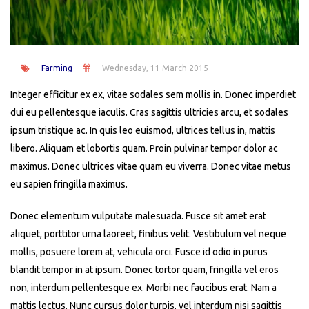
Farming
Wednesday, 11 March 2015
Integer efficitur ex ex, vitae sodales sem mollis in. Donec imperdiet
dui eu pellentesque iaculis. Cras sagittis ultricies arcu, et sodales
ipsum tristique ac. In quis leo euismod, ultrices tellus in, mattis
libero. Aliquam et lobortis quam. Proin pulvinar tempor dolor ac
maximus. Donec ultrices vitae quam eu viverra. Donec vitae metus
eu sapien fringilla maximus.
Donec elementum vulputate malesuada. Fusce sit amet erat
aliquet, porttitor urna laoreet, finibus velit. Vestibulum vel neque
mollis, posuere lorem at, vehicula orci. Fusce id odio in purus
blandit tempor in at ipsum. Donec tortor quam, fringilla vel eros
non, interdum pellentesque ex. Morbi nec faucibus erat. Nam a
mattis lectus. Nunc cursus dolor turpis, vel interdum nisi sagittis