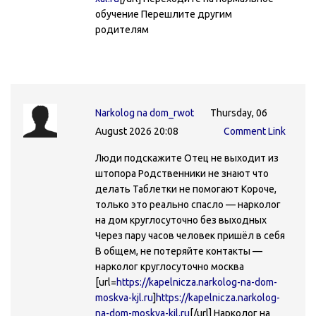
обучение Перешлите другим
родителям
Narkolog na dom_rwot
Thursday, 06
August 2026 20:08
Comment Link
Люди подскажите Отец не выходит из
штопора Родственники не знают что
делать Таблетки не помогают Короче,
только это реально спасло — нарколог
на дом круглосуточно без выходных
Через пару часов человек пришёл в себя
В общем, не потеряйте контакты —
нарколог круглосуточно москва
[url=
https://kapelnicza.narkolog-na-dom-
moskva-kjl.ru
]
https://kapelnicza.narkolog-
na-dom-moskva-kjl.ru
[/url] Нарколог на