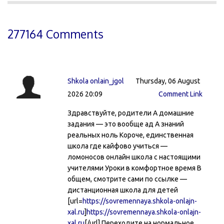
277164 Comments
Shkola onlain_jgol
Thursday, 06 August
2026 20:09
Comment Link
Здравствуйте, родители А домашние
задания — это вообще ад А знаний
реальных ноль Короче, единственная
школа где кайфово учиться —
ломоносов онлайн школа с настоящими
учителями Уроки в комфортное время В
общем, смотрите сами по ссылке —
дистанционная школа для детей
[url=
https://sovremennaya.shkola-onlajn-
xal.ru
]
https://sovremennaya.shkola-onlajn-
xal.ru
[/url] Переходите на нормальное