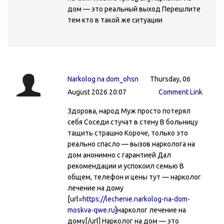
дом — это реальный выход Перешлите
тем кто в такой же ситуации
Narkolog na dom_ohsn
Thursday, 06
August 2026 20:07
Comment Link
Здорова, народ Муж просто потерял
себя Соседи стучат в стену В больницу
тащить страшно Короче, только это
реально спасло — вызов нарколога на
дом анонимно с гарантией Дал
рекомендации и успокоил семью В
общем, телефон и цены тут — нарколог
лечение на дому
[url=
https://lechenie.narkolog-na-dom-
moskva-qwe.ru
]нарколог лечение на
дому[/url] Нарколог на дом — это