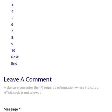
3
4
5
6
7
8
9
10
Next
End
Leave A Comment
Make sure you enter the (*) required information where indicated.
HTML code is not allowed.
Message *