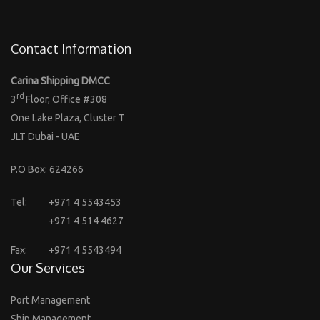
Contact Information
Carina Shipping DMCC
rd
3
Floor, Office #308
One Lake Plaza, Cluster T
JLT Dubai - UAE
P.O Box: 624266
Tel:
+971 4 5543453
+971 4 514 4627
Fax:
+971 4 5543494
Our Services
Port Management
Ship Management